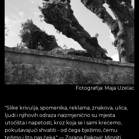
Fotografija: Maja Uzelac
"Slike krivulja, spomenika, reklama, znakova, ulica,
ljudi i njihovih odraza naizmjenično su mjesta
utočišta i napetosti, kroz koja se i sami krećemo,
pokušavajući shvatiti - od čega bježimo, čemu
težimo i što nas čeka." — Zorana Đaković Minniti