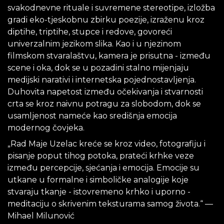
svakodnevne rituale i suvremene stereotipe, izložba
gradi eko-tjeskobnu zbirku poezije, izraženu kroz
diptihe, triptihe, stupce i redove, govoreći
univerzalnim jezikom slika. Kao i u njezinom
filmskom stvaralaštvu, kamera je prisutna - između
scene i oka, dok se u pozadini stalno mijenjaju
medijski narativi i internetska pojednostavljenja.
Duhovita napetost između očekivanja i stvarnosti
crta se kroz naivnu potragu za slobodom, dok se
usamljenost nameće kao središnja emocija
modernog čovjeka.
„Rad Maje Uzelac kreće se kroz video, fotografiju i
pisanje poput tihog potoka, prateći krhke veze
između percepcije, sjećanja i emocija. Emocije su
utkane u formalne i simboličke analogije koje
stvaraju tkanje - istovremeno krhko i uporno -
meditaciju o skrivenim teksturama samog života.“ —
Mihael Milunović