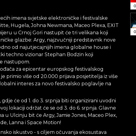
0
ih imena svjetske elektroničke i festivalske
itte, Hugela, Johna Newmana, Maceo Plexa, EXIT
0
eru u Crnoj Gori nastupit će tri velikana koji
ičke glazbe: Argy, najzvučniji predstavnik nove
edno od najutjecajnijih imena globalne house i
ki techno vizionar Stephan Bodzin koji
ve nastupom.
vođača za epicentar europskog festivalskog
 primio više od 20.000 prijava posjetitelja iz više
balni interes za novo festivalsko poglavlje na
gdje će od 1. do 3. srpnja biti organizirani uvodni
oj lokaciji održat će se od 3. do 6. srpnja. Glavne
a u Ulcinju bit će Argy, Jamie Jones, Maceo Plex,
de, Lanna i Space Motion!
nsko iskustvo - s ciljem očuvanja ekosustava