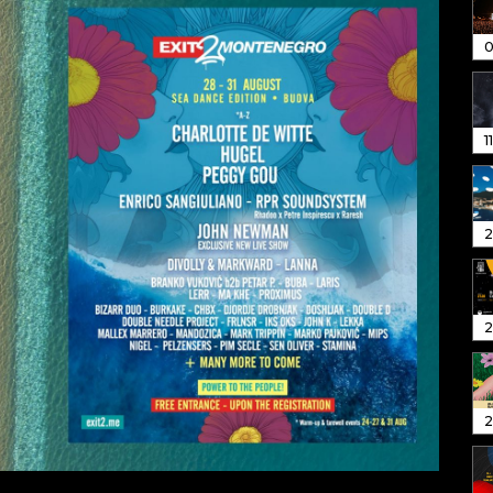
0
1
2
2
2