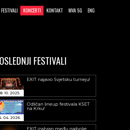
FESTIVALI
KONCERTI
KONTAKT
MVA 5G
ENG
OSLEDNJI FESTIVALI
EXIT najavio Svjetsku turneju!
8. 10. 2025.
Odličan lineup festivala KSET
na Krku!
4. 04. 2026.
EXIT izabran među najbolje