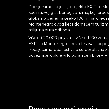
Podsjećamo da je cilj projekta EXIT to M
kao i razvoj glazbenog turizma, koji predst
globalno generira preko 100 milijardi eura
Montenegro ovog ljeta domaćem turizmu 
milijuna eura prihoda.
Više od 20.000 prijava iz više od 100 zem
EXIT to Montenegro, novo festivalsko pogl
Podsjećamo, oba festivala su besplatna za
poveznice, dok je vrlo ograničen broj VIP 
Povezana dešavanja