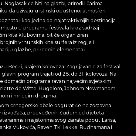
. Naglasak će biti na glazbi, prirodi i čarima
iku da uživaju u istinski opuštenoj atmosferi.
epoznata i kao jedna od najatraktivnijih destinacija
o mjesto u programu festivala kroz sadržaj
m kite klubovima, bit će organiziran
ojnih vrhunskih kite surfera iz regije i
aciju glazbe, prirodnih elemenata i
žu Bečići, krajem kolovoza. Zagrijavanje za festival
 glavni program trajati od 28. do 31. kolovoza. Na
t će domaćin programa ravan najvećim svjetskim
harlotte de Witte, Hugelom, Johnom Newmanom,
mom i mnogim drugima.
om crnogorske obale osigurat će neizostavna
nih izvođača, predvođenih čudom od djeteta
eteranima i majstorima svog zanata poput Larisa,
Branka Vukovića, Raven TK, Lekke, Rudhamana i