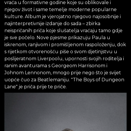
vraća u formativne godine koje su oblikovale i
njegov život i same temelje moderne popularne
kulture. Album je vjerojatno njegovo najosobnije i
najinterpretivnije izdanje do sada – zbirka
neispričanih priča koje slušatelja vraćaju tamo gdje
je sve počelo. Nove pjesme prikazuju Paula u
iskrenom, ranjivom i promišljenom raspoloženju, dok
s rijetkom otvorenošću piše o svom djetinjstvu u
poslijeratnom Liverpoolu, upornosti svojih roditelja i
ranim avanturama s Georgeom Harrisonom i
Johnom Lennonom, mnogo prije nego što je svijet
uopće čuo za Beatlemaniju. "The Boys of Dungeon
Lane" je priča prije te priče.