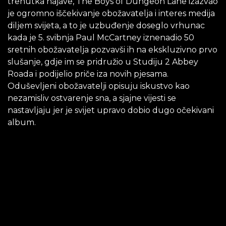
trenutka najave, The Boys of Dungeon Lane izazvao
je ogromno iščekivanje obožavatelja i interes medija
diljem svijeta, a to je uzbuđenje doseglo vrhunac
kada je 5. svibnja Paul McCartney iznenadio 50
sretnih obožavatelja pozvavši ih na ekskluzivno prvo
slušanje, gdje im se pridružio u Studiju 2 Abbey
Roada i podijelio priče iza novih pjesama.
Oduševljeni obožavatelji opisuju iskustvo kao
nezamisliv ostvarenje sna, a sjajne vijesti se
nastavljaju jer je svijet upravo dobio dugo očekivani
album.