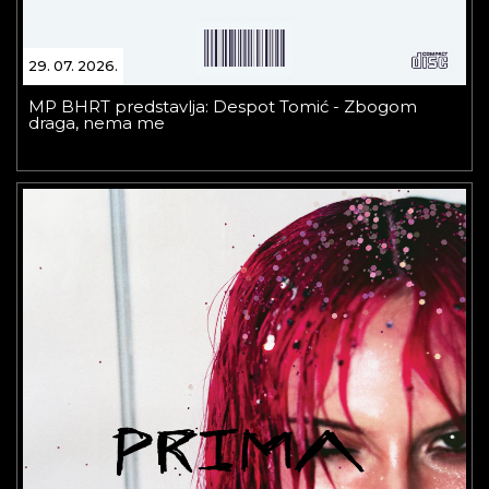
29. 07. 2026.
MP BHRT predstavlja: Despot Tomić - Zbogom
draga, nema me