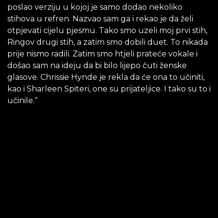
poslao verziju u kojoj je samo dodao nekoliko
stihova u refren. Nazvao sam ga i rekao je da želi
otpjevati cijelu pjesmu. Tako smo uzeli moj prvi stih,
Ringov drugi stih, a zatim smo dobili duet. To nikada
prije nismo radili. Zatim smo htjeli prateće vokale i
došao sam na ideju da bi bilo lijepo čuti ženske
glasove. Chrissie Hynde je rekla da će ona to učiniti,
kao i Sharleen Spiteri, one su prijateljice. I tako su to i
učinile.“