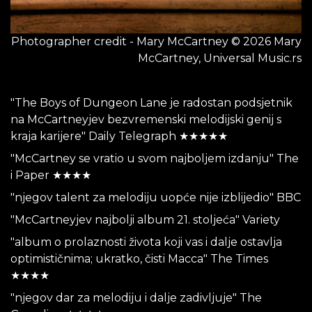
Photographer credit - Mary McCartney © 2026 Mary
McCartney, Universal Music.rs
"The Boys of Dungeon Lane je radostan podsjetnik
na McCartneyjev bezvremenski melodijski genij s
kraja karijere" Daily Telegraph ★★★★★
"McCartney se vratio u svom najboljem izdanju" The
i Paper ★★★★
"njegov talent za melodiju uopće nije izblijedio" BBC
"McCartneyjev najbolji album 21. stoljeća" Variety
"album o prolaznosti života koji vas i dalje ostavlja
optimističnima; ukratko, čisti Macca" The Times
★★★★
"njegov dar za melodiju i dalje zadivljuje" The