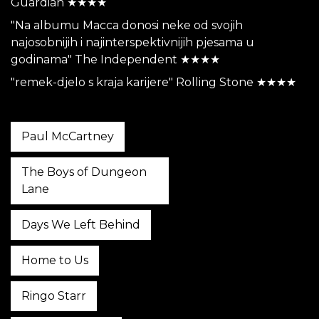
Guardian ★★★★
"Na albumu Macca donosi neke od svojih
najosobnijih i najinterspektivnijih pjesama u
godinama" The Independent ★★★★
"remek-djelo s kraja karijere" Rolling Stone ★★★★
Paul McCartney
The Boys of Dungeon
Lane
Days We Left Behind
Home to Us
Ringo Starr