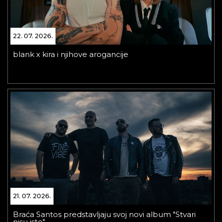
22. 07. 2026.
blank x kira i njihove arogancije
21. 07. 2026.
Braća Santos predstavljaju svoj novi album "Stvari
nisu iste"