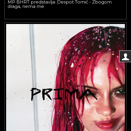
MP BHRT predstavlja: Despot Tomić - Zbogom
draga, nema me