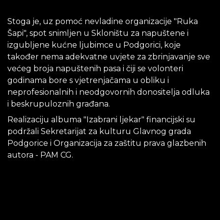
Stoga je, uz pomoć nevladine organizacije "Ruka
Šapi", spot snimljen u Skloništu za napuštene i
izgubljene kućne ljubimce u Podgorici, koje
također nema adekvatne uvjete za zbrinjavanje sve
većeg broja napuštenih pasa i čiji se volonteri
godinama bore s vjetrenjačama u obliku i
neprofesionalnih i neodgovornih donositelja odluka
i beskrupuloznih građana.
Realizaciju albuma "Izabrani ljekar" financijski su
podržali Sekretarijat za kulturu Glavnog grada
Podgorice i Organizacija za zaštitu prava glazbenih
autora - PAM CG.