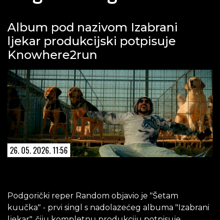
Album pod nazivom Izabrani
ljekar produkcijski potpisuje
Knowhere2run
26. 05. 2026. 11:56
Podgorički reper Random objavio je "Šetam
kuučka" - prvi singl s nadolazećeg albuma "Izabrani
ljekar", čiju kompletnu produkciju potpisuje