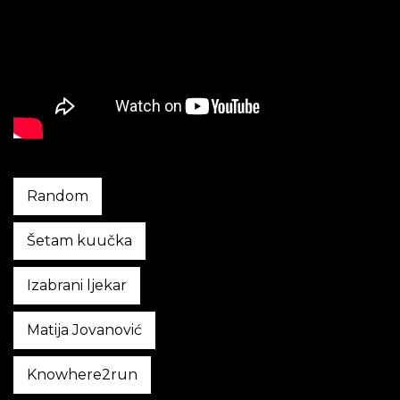
Random
Šetam kuučka
Izabrani ljekar
Matija Jovanović
Knowhere2run