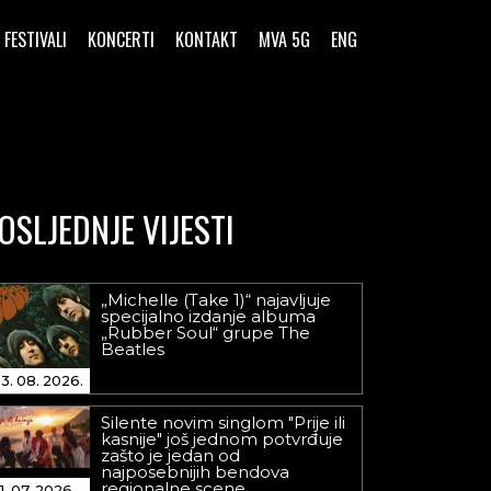
FESTIVALI
KONCERTI
KONTAKT
MVA 5G
ENG
OSLJEDNJE VIJESTI
„Michelle (Take 1)“ najavljuje
specijalno izdanje albuma
„Rubber Soul“ grupe The
Beatles
3. 08. 2026.
Silente novim singlom "Prije ili
kasnije" još jednom potvrđuje
zašto je jedan od
najposebnijih bendova
regionalne scene
1. 07. 2026.