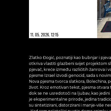
11. 05. 2026. 12:15
Zlatko Đogić, poznatiji kao bubnjar i pjev
otkriva vlastiti glazbeni svijet projektom 
pjevač, kreće između različitih žanrova i
pjesme Izrael izvodi genocid, sada s novim
Nova pjesma tvorca slatkora, Bolechina, p
život. Kroz emotivan tekst, pjesma otvara 
dok se ne usredotoči na ljubav, kao jedini 
je eksperimentalne prirode, jedina tradicio
su sintetizirani, distorzirani i manje-više n