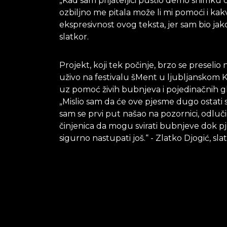
„Kad sam prijateljici pustio demo snimku 
ozbiljno me pitala može li mi pomoći i k
ekspresivnost ovog teksta, jer sam bio jak
slatkor.
Projekt, koji tek počinje, brzo se preselio
uživo na festivalu šMent u ljubljanskom Ki
uz pomoć živih bubnjeva i pojedinačnih gl
„Mislio sam da će ove pjesme dugo ostati s
sam se prvi put našao na pozornici, odlučio
činjenica da mogu svirati bubnjeve dok 
sigurno nastupati još.“ - Zlatko Djogić, sla