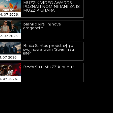
MUZZIK VIDEO AWARDS:
POZNATI NOMINIRANI ZA 18
MUZZIK GITARA
4. 07. 2026.
blank x kira i njihove
arogancije
2. 07. 2026.
Braća Santos predstavljaju
svoj novi album "Stvari nisu
iste"
1. 07. 2026.
Braća Su u MUZZIK hub-u!
8. 07. 2026.