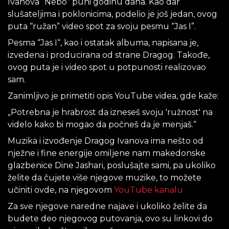
Ivanova “Nebo” puni godinu dana. Kao dar
slušateljima i poklonicima, podelio je još jedan, ovog
puta “ružan” video spot za svoju pesmu “Jas I”.
Pesma “Jas I“, kao i ostatak albuma, napisana je,
izvedena i producirana od strane Dragog. Takođe,
ovog puta je i video spot u potpunosti realizovao
sam.
Zanimljivo je primetiti opis YouTube videa, gde kaže:
„Potrebna je hrabrost da izneseš svoju 'ružnost' na
videlo kako bi mogao da počneš da je menjaš.“
Muzika i izvođenje Dragog Ivanova ima nešto od
nježne i fine energije omiljene nam makedonske
glazbenice Dine Jashari, poslušajte sami, pa ukoliko
želite da čujete više njegove muzike, to možete
učiniti ovde, na njegovom
YouTube kanalu
Za sve njegove naredne najave i ukoliko želite da
budete deo njegovog putovanja, ovo su linkovi do