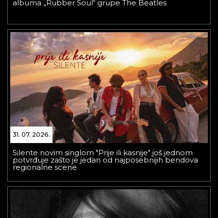
albuma „Rubber Soul“ grupe The Beatles
31. 07. 2026.
Silente novim singlom "Prije ili kasnije" još jednom
potvrđuje zašto je jedan od najposebnijih bendova
regionalne scene