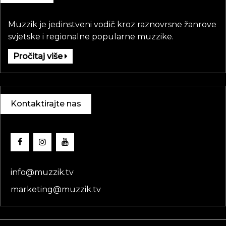
Muzzik je jedinstveni vodič kroz raznovrsne žanrove
svjetske i regionalne popularne muzzike.
Pročitaj više
Kontaktirajte nas
info@muzzik.tv
marketing@muzzik.tv