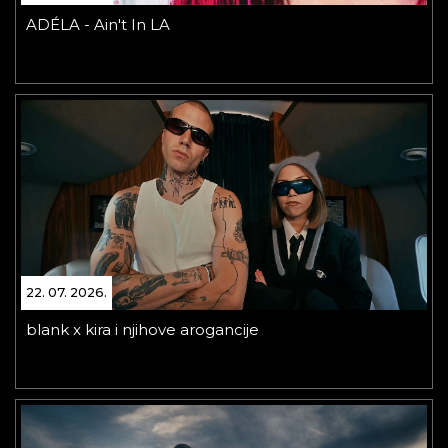
ADÉLA - Ain't In LA
22. 07. 2026.
blank x kira i njihove arogancije