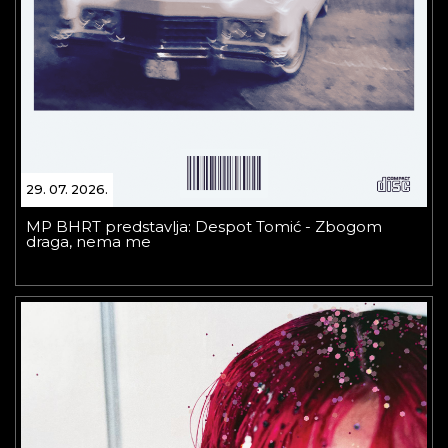
29. 07. 2026.
MP BHRT predstavlja: Despot Tomić - Zbogom
draga, nema me