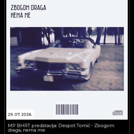
29. 07. 2026.
MP BHRT predstavlja: Despot Tomić - Zbogom
draga, nema me