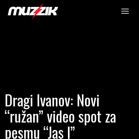
Tog
Dragi Ivanov: Novi
“ružan” video spot za
pesmu “Jas I”