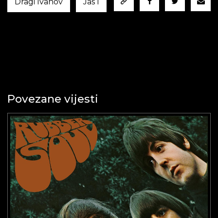
Dragi Ivanov
Jas I
Povezane vijesti