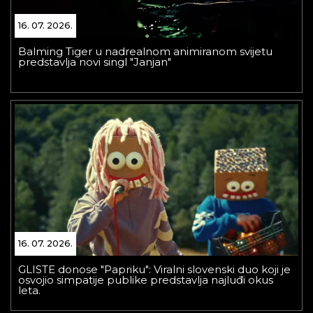
16. 07. 2026.
Balming Tiger u nadrealnom animiranom svijetu
predstavlja novi singl "Janjan"
16. 07. 2026.
GLISTE donose "Papriku": Viralni slovenski duo koji je
osvojio simpatije publike predstavlja najluđi okus
leta.