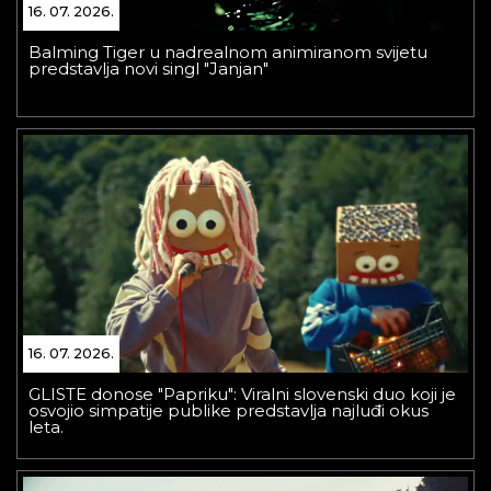
16. 07. 2026.
Balming Tiger u nadrealnom animiranom svijetu
predstavlja novi singl "Janjan"
16. 07. 2026.
GLISTE donose "Papriku": Viralni slovenski duo koji je
osvojio simpatije publike predstavlja najluđi okus
leta.