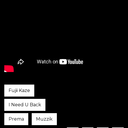
Fujii Kaze
I Need U Back
Prema
Muzzik