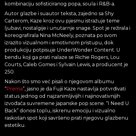
kombinaciju sofisticiranog popa, soula i R&B-a.
Autor glazbe i suautor teksta, zajedno sa Shy
Carterom, Kaze kroz ovu pjesmu istražuje teme
ljubavi, nostalgije i unutarnje snage. Spot je režirala i
koreografirala Nina McNeely, poznata po svom
izrazito vizualnom i emotivnom pristupu, dok
produkciju potpisuje UnderWonder Content. U
bendu koji ga prati nalaze se Richie Rogers, Lou
Courts, Caleb Gomes i Sylvain Lewis, a producent je
250.
Nakon što smo već pisali o njegovom albumu
“
Prema
”, jasno je da Fujii Kaze nastavlja potvrđivati
status jednog od najzanimljivijih i najinovativnijih
izvođača suvremene japanske pop scene. “I Need U
Back” donosi toplu, iskrenu emociju i vizualno
raskošan spot koji savršeno prati njegovu glazbenu
estetiku.