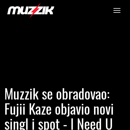
Tog
Muzzik se obradovao:
Fujii Kaze objavio novi
singl i spot - I Need U