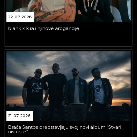
22. 07. 2026.
blank x kira i njihove arogancije
21. 07. 2026.
Braća Santos predstavljaju svoj novi album "Stvari
nisu iste"