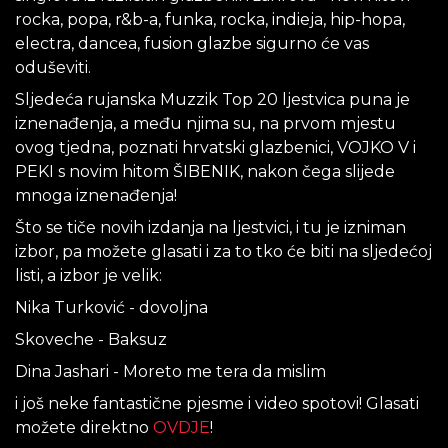
rocka, popa, r&b-a, funka, rocka, indieja, hip-hopa,
electra, dancea, fusion glazbe sigurno će vas
oduševiti.
Sljedeća rujanska Muzzik Top 20 ljestvica puna je
iznenađenja, a među njima su, na prvom mjestu
ovog tjedna, poznati hrvatski glazbenici, VOJKO V i
PEKI s novim hitom ŠIBENIK, nakon čega slijede
mnoga iznenađenja!
Što se tiče novih izdanja na ljestvici, i tu je izniman
izbor, pa možete glasati i za to tko će biti na sljedećoj
listi, a izbor je velik:
Nika Turković - dovoljna
Skoveche - Baksuz
Dina Jashari - Moreto me tera da mislim
i još neke fantastične pjesme i video spotovi! Glasati
možete direktno
OVDJE
!