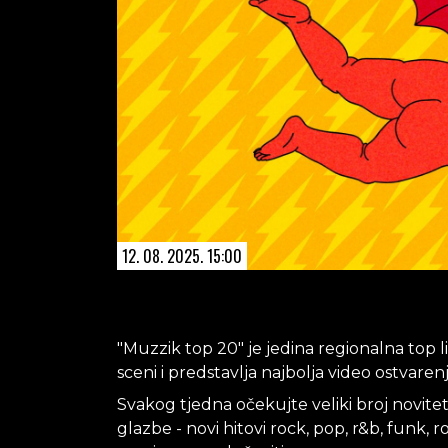
12. 08. 2025. 15:00
"Muzzik top 20" je jedina regionalna top l
sceni i predstavlja najbolja video ostvarenj
Svakog tjedna očekujte veliki broj noviteta
glazbe - novi hitovi rock, pop, r&b, funk, r