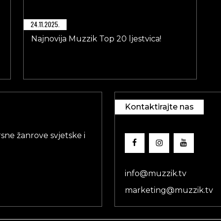
24.11.2025.
Najnovija Muzzik Top 20 ljestvica!
Kontaktirajte nas
sne žanrove svjetske i
info@muzzik.tv
marketing@muzzik.tv