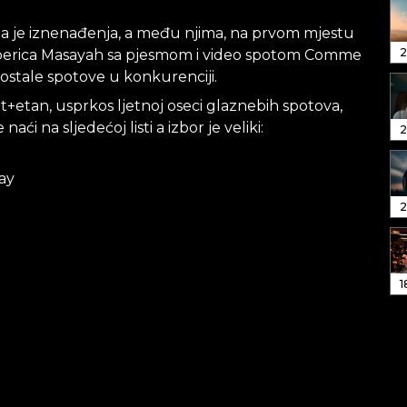
a je iznenađenja, a među njima, na prvom mjestu
2
eperica Masayah sa pjesmom i video spotom Comme
 ostale spotove u konkurenciji.
izuzt+etan, usprkos ljetnoj oseci glaznebih spotova,
aći na sljedećoj listi a izbor je veliki:
2
ay
2
1