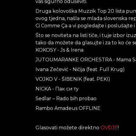
vas sigurno oduševiti.
Druga kolovoška Muzzik Top 20 lista pun
ovog tjedna, našla se mlada slovenska r
Ci Comme Ça a vi pogledajte i poslušajte i
Što se noviteta na listi tiče, i tuje izbor 
tako da možete da glasujte i za to ko će se n
KOKOSY - Js & Irena
JUTOUMARANKE ORCHESTRA - Mama S
Ivana Zečević - Ničija (feat. Full Krug)
VOJKO V - ŠIBENIK (feat. PEKI)
NICKA - Пак си ту
Sedlar – Rado bih probao
Rambo Amadeus OFFLINE
Glasovati možete direktno
OVDJE
!