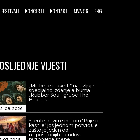
FESTIVALI
KONCERTI
KONTAKT
MVA 5G
ENG
OSLJEDNJE VIJESTI
„Michelle (Take 1)“ najavljuje
specijalno izdanje albuma
„Rubber Soul“ grupe The
Beatles
3. 08. 2026.
Silente novim singlom "Prije ili
kasnije" još jednom potvrđuje
zašto je jedan od
najposebnijih bendova
regionalne scene
1. 07. 2026.