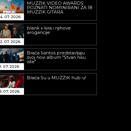
MUZZIK VIDEO AWARDS:
POZNATI NOMINIRANI ZA 18
MUZZIK GITARA
4. 07. 2026.
blank x kira i njihove
arogancije
2. 07. 2026.
Braća Santos predstavljaju
svoj novi album "Stvari nisu
iste"
1. 07. 2026.
Braća Su u MUZZIK hub-u!
8. 07. 2026.