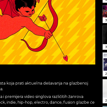
3
3
2
ista koja prati aktuelna dešavanja na glazbenoj
a.
 i premijera video singlova različitih žanrova
2
ock, indie, hip-hop, electro, dance, fusion glazbe će