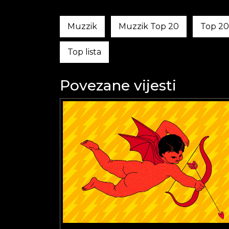
Muzzik
Muzzik Top 20
Top 20
Top lista
Povezane vijesti