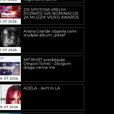
210 SPOTOVA VRELIH:
POZNATE SVE NOMINACIJE
ZA MUZZIK VIDEO AWARDS
1. 07. 2026.
Ariana Grande objavila osmi
studijski album „petal“
1. 07. 2026.
MP BHRT predstavlja:
Despot Tomić - Zbogom
draga, nema me
9. 07. 2026.
ADÉLA - Ain't In LA
9. 07. 2026.