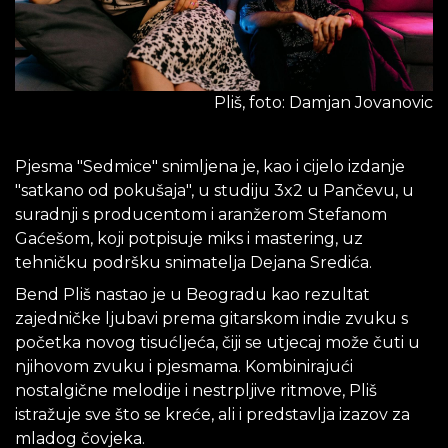
Pliš, foto: Damjan Jovanovic
Pjesma "Sedmice" snimljena je, kao i cijelo izdanje
"satkano od pokušaja", u studiju 3x2 u Pančevu, u
suradnji s producentom i aranžerom Stefanom
Gaćešom, koji potpisuje miks i mastering, uz
tehničku podršku snimatelja Dejana Sredića.
Bend Pliš nastao je u Beogradu kao rezultat
zajedničke ljubavi prema gitarskom indie zvuku s
početka novog tisućljeća, čiji se utjecaj može čuti u
njihovom zvuku i pjesmama. Kombinirajući
nostalgične melodije i nestrpljive ritmove, Pliš
istražuje sve što se kreće, ali i predstavlja izazov za
mladog čovjeka.