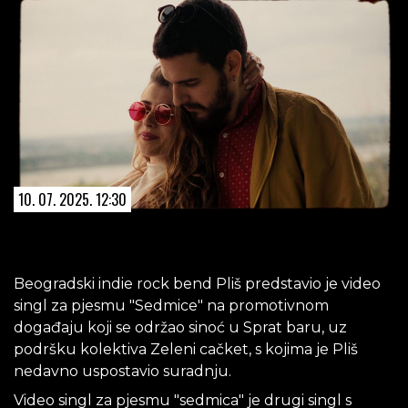
10. 07. 2025. 12:30
Beogradski indie rock bend Pliš predstavio je video
singl za pjesmu "Sedmice" na promotivnom
događaju koji se održao sinoć u Sprat baru, uz
podršku kolektiva Zeleni cačket, s kojima je Pliš
nedavno uspostavio suradnju.
Video singl za pjesmu "sedmica" je drugi singl s