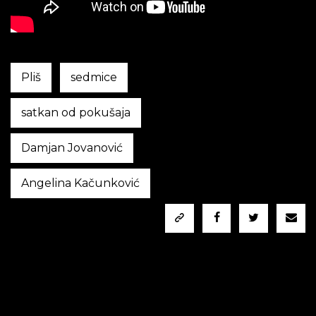
Pliš
sedmice
satkan od pokušaja
Damjan Jovanović
Angelina Kačunković