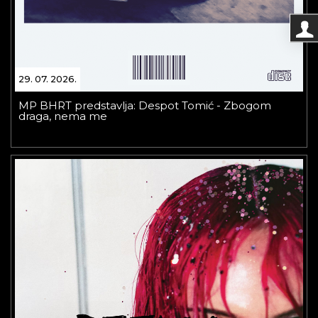
29. 07. 2026.
MP BHRT predstavlja: Despot Tomić - Zbogom
draga, nema me