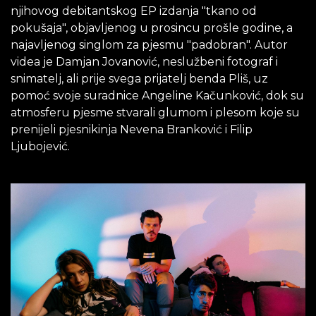
njihovog debitantskog EP izdanja "tkano od
pokušaja", objavljenog u prosincu prošle godine, a
najavljenog singlom za pjesmu "padobran". Autor
videa je Damjan Jovanović, neslužbeni fotograf i
snimatelj, ali prije svega prijatelj benda Pliš, uz
pomoć svoje suradnice Angeline Kačunković, dok su
atmosferu pjesme stvarali glumom i plesom koje su
prenijeli pjesnikinja Nevena Branković i Filip
Ljubojević.