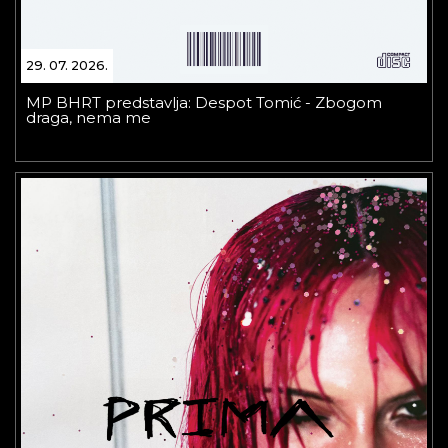
29. 07. 2026.
MP BHRT predstavlja: Despot Tomić - Zbogom
draga, nema me