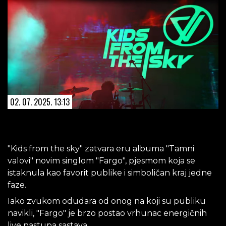
02. 07. 2025. 13:13
"Kids from the sky" zatvara eru albuma "Tamni
valovi" novim singlom "Fargo", pjesmom koja se
istaknula kao favorit publike i simboličan kraj jedne
faze.
Iako zvukom odudara od onog na koji su publiku
navikli, "Fargo" je brzo postao vrhunac energičnih
live nastupa sastava.