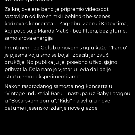
Za kraj ove ere bend je pripremio videospot
sastavljen od live snimki i behind-the-scenes
kadrova s koncerata u Zagrebu, Zadru i Križevcima,
koji potpisuje Manda Matić - bez filtera, bez glume,
samo sirova energija.
Frontmen Teo Golub o novom singlu kaže: "'Fargo'
je pjesma koju smo se bojali izbaciti jer zvuči
drukčije. No publika ju je, posebno uživo, sjajno
prihvatila. Dala nam je vjetar u leđa da i dalje
istražujemo i eksperimentiramo".
Nakon rasprodanog samostalnog koncerta u
"Vintage Industrial Baru" i nastupa uz Baby Lasagnu
u "Boćarskom domu", "Kidsi" najavljuju nove
datume i jesensko izdanje nove glazbe.