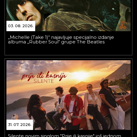
03. 08. 2026.
„Michelle (Take 1)“ najavljuje specijalno izdanje
albuma „Rubber Soul“ grupe The Beatles
31. 07. 2026.
Silente novim singlom "Prije ili kasnije" još jednom