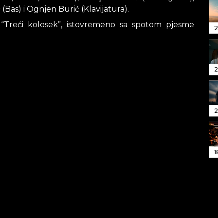
 (Bas) i Ognjen Burić (Klavijatura).
 “Treći kolosek”, istovremeno sa spotom pjesme
2
2
2
1