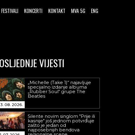
FESTIVALI
KONCERTI
KONTAKT
MVA 5G
ENG
OSLJEDNJE VIJESTI
„Michelle (Take 1)“ najavljuje
specijalno izdanje albuma
„Rubber Soul“ grupe The
Beatles
3. 08. 2026.
Silente novim singlom "Prije ili
kasnije" još jednom potvrđuje
zašto je jedan od
najposebnijih bendova
regionalne scene
1. 07. 2026.