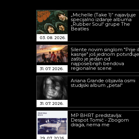
„Michelle (Take 1)“ najavljuje
specijalno izdanje albuma
„Rubber Soul“ grupe The
Beatles
03. 08. 2026.
Silente novim singlom "Prije il
kasnije" još jednom potvrđuj
zašto je jedan od
najposebnijih bendova
regionalne scene
31. 07. 2026.
Ariana Grande objavila osmi
studijski album „petal“
31. 07. 2026.
MP BHRT predstavlja:
Despot Tomić - Zbogom
draga, nema me
29. 07. 2026.