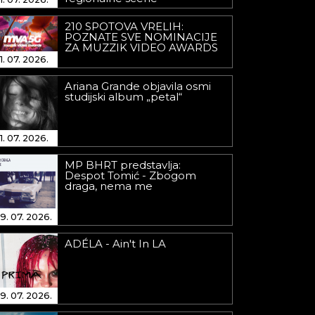
210 SPOTOVA VRELIH:
POZNATE SVE NOMINACIJE
ZA MUZZIK VIDEO AWARDS
1. 07. 2026.
Ariana Grande objavila osmi
studijski album „petal“
1. 07. 2026.
MP BHRT predstavlja:
Despot Tomić - Zbogom
draga, nema me
9. 07. 2026.
ADÉLA - Ain't In LA
9. 07. 2026.