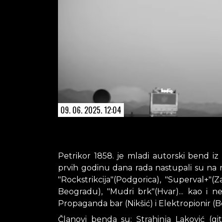
09. 06. 2025. 12:04
Petrikor 1858. je mladi autorski bend iz
prvih godinu dana rada nastupali su na ne
"Rockstrikcija"(Podgorica), "Superval+"(
Beogradu), "Mudri brk"(Hvar)... kao i ne
Propaganda bar (Nikšić) i Elektropionir (
Članovi benda su: Strahinja Laković (gita