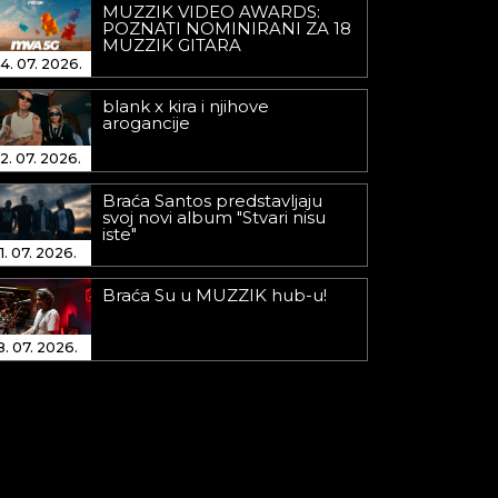
MUZZIK VIDEO AWARDS:
POZNATI NOMINIRANI ZA 18
MUZZIK GITARA
4. 07. 2026.
blank x kira i njihove
arogancije
2. 07. 2026.
Braća Santos predstavljaju
svoj novi album "Stvari nisu
iste"
1. 07. 2026.
Braća Su u MUZZIK hub-u!
8. 07. 2026.