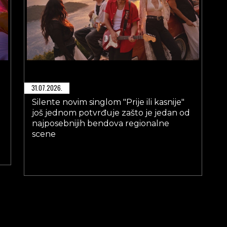
31.07.2026.
Silente novim singlom "Prije ili kasnije"
još jednom potvrđuje zašto je jedan od
najposebnijih bendova regionalne
scene