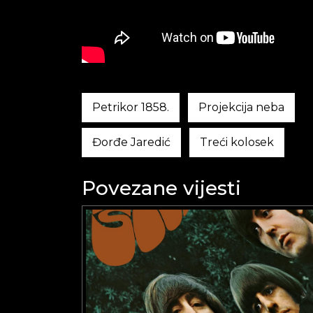
Petrikor 1858.
Projekcija neba
Đorđe Jaredić
Treći kolosek
Povezane vijesti