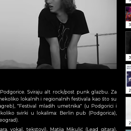
3
3
2
 Podgorice. Sviraju alt rock/post punk glazbu. Za
koliko lokalnih i regionalnih festivala kao što su
Zagreb), "Festival mladih umetnika" (u Podgorici i
koliko svirki u lokalima: Berlin pub (Podgorica),
Beograd).
2
ra, vokal, tekstovi), Matija Mikulić (Lead gitara),