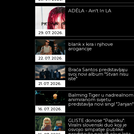
ADÉLA - Ain't In LA
29. 07. 2026.
blank x kira i njihove
arogancije
22. 07. 2026.
Braća Santos predstavljaju
svoj novi album "Stvari nisu
iste"
21. 07. 2026.
Balming Tiger u nadrealnom
animiranom svijetu
predstavlja novi singl "Janjan"
16. 07. 2026.
GLISTE donose "Papriku":
Viralni slovenski duo koji je
osvojio simpatije publike
predstavlja najluđi okus leta.