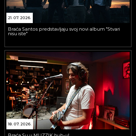
21. 07. 2026.
Braća Santos predstavljaju svoj novi album "Stvari
nisu iste"
18. 07. 2026.
Braća Su u MUZZIK hub-u!