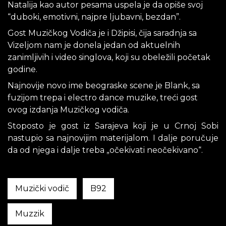
Natalija kao autor pesama uspela je da opiše svoj
“duboki, emotivni, najpre ljubavni, bezdan”.
Gost Muzičkog Vodiča je i Džipisi, čija saradnja sa
Vizeljom nam je donela jedan od aktuelnih
zanimljivih i video singlova, koji su obeležili početak
godine.
Najnovije novo ime beograske scene je Blank, sa
fuzijom trepa i electro dance muzike, treći gost
ovog izdanja Muzičkog vodiča.
Stoposto je gost iz Sarajeva koji je u Crnoj Sobi
nastupio sa najnovijim materijalom. I dalje poručuje
da od njega i dalje treba „očekivati neočekivano“.
Muzički vodič
B92
Muzzik