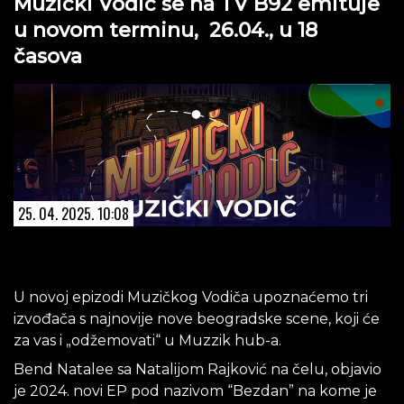
Muzički Vodič se na TV B92 emituje
u novom terminu, 26.04., u 18
časova
25. 04. 2025. 10:08
U novoj epizodi Muzičkog Vodiča upoznaćemo tri
izvođača s najnovije nove beogradske scene, koji će
za vas i „odžemovati“ u Muzzik hub-a.
Bend Natalee sa Natalijom Rajković na čelu, objavio
je 2024. novi EP pod nazivom “Bezdan” na kome je