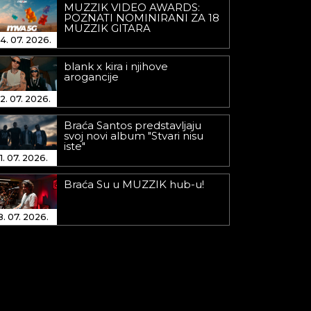
MUZZIK VIDEO AWARDS:
POZNATI NOMINIRANI ZA 18
MUZZIK GITARA
4. 07. 2026.
blank x kira i njihove
arogancije
2. 07. 2026.
Braća Santos predstavljaju
svoj novi album "Stvari nisu
iste"
1. 07. 2026.
Braća Su u MUZZIK hub-u!
8. 07. 2026.