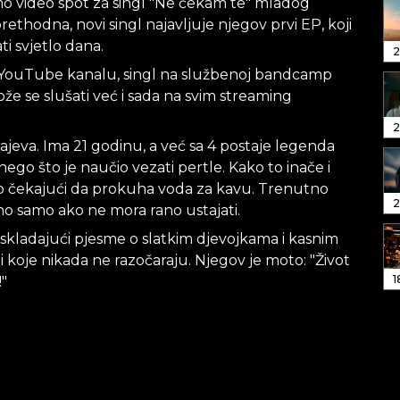
 video spot za singl "Ne čekam te" mladog
prethodna, novi singl najavljuje njegov prvi EP, koji
i svjetlo dana.
2
 YouTube kanalu, singl na službenoj bandcamp
 može se slušati već i sada na svim streaming
2
ajeva. Ima 21 godinu, a već sa 4 postaje legenda
e nego što je naučio vezati pertle. Kako to inače i
ajno čekajući da prokuha voda za kavu. Trenutno
2
no samo ako ne mora rano ustajati.
e skladajući pjesme o slatkim djevojkama i kasnim
ri koje nikada ne razočaraju. Njegov je moto: "Život
1
!"