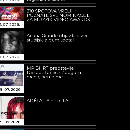
210 SPOTOVA VRELIH:
POZNATE SVE NOMINACIJE
ZA MUZZIK VIDEO AWARDS
1. 07. 2026.
Ariana Grande objavila osmi
studijski album „petal“
1. 07. 2026.
MP BHRT predstavlja:
Despot Tomić - Zbogom
draga, nema me
9. 07. 2026.
ADÉLA - Ain't In LA
9. 07. 2026.