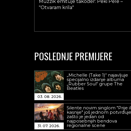
Muzzik emituje također: Peki Pele –
"Otvaram krila"
POSLEDNJE PREMIJERE
„Michelle (Take 1)“ najavljuje
specijalno izdanje albuma
„Rubber Soul“ grupe The
Beatles
03. 08. 2026.
Silente novim singlom "Prije il
kasnije" još jednom potvrđuj
zašto je jedan od
najposebnijih bendova
regionalne scene
31. 07. 2026.