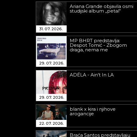
Ariana Grande objavila osmi
studijski album „petal“
31. 07. 2026.
MP BHRT predstavlja:
Despot Tomić - Zbogom
draga, nema me
29. 07. 2026.
ADÉLA - Ain't In LA
29. 07. 2026.
blank x kira i njihove
arogancije
22. 07. 2026.
Braća Santos predstavljaju