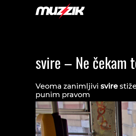
svire – Ne čekam t
Veoma zanimljivi
svire
stiž
punim pravom