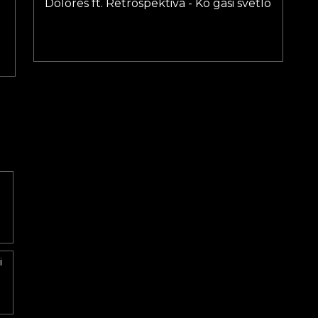
Dolores ft. Retrospektiva - Ko gasi svetlo
i
e