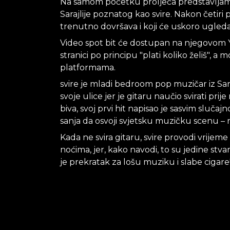
Na samom početku proljeća predstavljamo
Sarajlije poznatog kao svire. Nakon četiri 
trenutno dovršava i koji će uskoro ugledat
Video spot bit će dostupan na njegovom
stranici po principu "plati koliko želiš", a
platformama.
svire je mladi bedroom pop muzičar iz Sar
svoje ulice jer je gitaru naučio svirati prij
biva, svoj prvi hit napisao je sasvim sluč
sanja da osvoji svjetsku muzičku scenu – 
Kada ne svira gitaru, svire provodi vrijem
noćima, jer, kako navodi, to su jedine stva
je prekratak za lošu muziku i slabe cigare