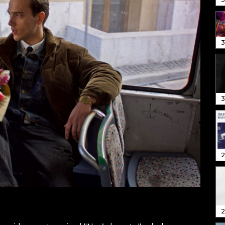
3
3
2
2