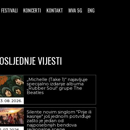
FESTIVALI
KONCERTI
KONTAKT
MVA 5G
ENG
OSLJEDNJE VIJESTI
„Michelle (Take 1)“ najavljuje
specijalno izdanje albuma
„Rubber Soul“ grupe The
Beatles
3. 08. 2026.
Silente novim singlom "Prije ili
kasnije" još jednom potvrđuje
zašto je jedan od
najposebnijih bendova
regionalne scene
1. 07. 2026.