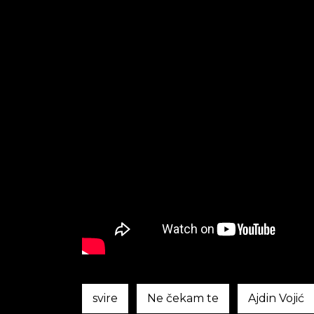
svire
Ne čekam te
Ajdin Vojić