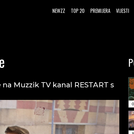
NEWZZ
TOP 20
PREMIJERA
VIJESTI
e
P
e na Muzzik TV kanal RESTART s
0
3