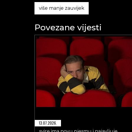
više manje zauvijek
Povezane vijesti
13.07.2026.
svire ima novu pjesmu i najavljuje