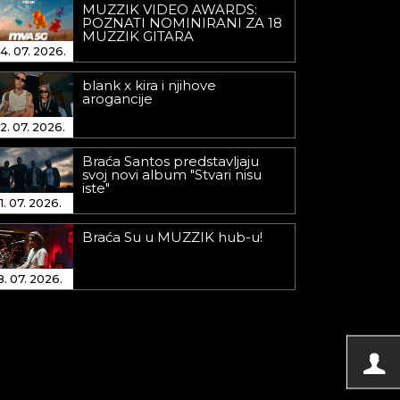
MUZZIK VIDEO AWARDS:
POZNATI NOMINIRANI ZA 18
MUZZIK GITARA
4. 07. 2026.
blank x kira i njihove
arogancije
2. 07. 2026.
Braća Santos predstavljaju
svoj novi album "Stvari nisu
iste"
1. 07. 2026.
Braća Su u MUZZIK hub-u!
8. 07. 2026.