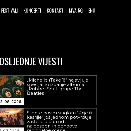
FESTIVALI
KONCERTI
KONTAKT
MVA 5G
ENG
OSLJEDNJE VIJESTI
„Michelle (Take 1)“ najavljuje
specijalno izdanje albuma
„Rubber Soul“ grupe The
Beatles
3. 08. 2026.
Silente novim singlom "Prije ili
kasnije" još jednom potvrđuje
zašto je jedan od
najposebnijih bendova
regionalne scene
1. 07. 2026.