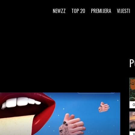
NEWZZ
TOP 20
PREMIJERA
VIJESTI
P
0
3