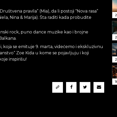
ruštvena pravila” (Mia), da li postoji “Nova rasa”
2
 Nela, Nina & Marija). Šta raditi kada probudite
enski rock, puno dance muzike kao i brojne
2
Balkana.
 koja se emituje 9. marta, videćemo i ekskluzivnu
nstvo“ Zoe Kida u kome se pojavljuju i koji
je inspirišu!
2
1