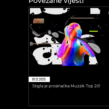
Povezane vijesti
01.12.2025.
Stigla je prosinačka Muzzik Top 20!