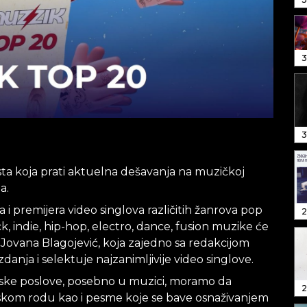
3
3
ista koja prati aktuelna dešavanja na muzičkoj
a.
 i premijera video singlova različitih žanrova pop
2
ck, indie, hip-hop, electro, dance, fusion muzike će
je Jovana Blagojević, koja zajedno sa redakcijom
danja i selektuje najzanimljivije video singlove.
nske poslove, posebno u muzici, moramo da
2
skom rodu kao i pesme koje se bave osnaživanjem