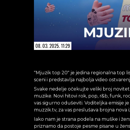
08. 03. 2025. 11:29
"Mjuzik top 20" je jedina regionalna top l
sceni i predstavlja najbolja video ostvarenj
Svake nedelje očekujte veliki broj noviteta
muzike. Novi hitovi rok, pop, r&b, funk, ro
vas sigurno oduševiti. Voditeljka emisije 
muzzik.tv, za vas preslušava brojna nova iz
Iako nam je strana podela na muške i že
priznamo da postoje pesme pisane u žen