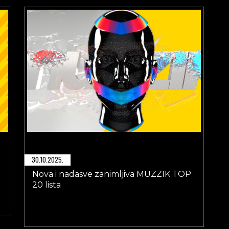
30.10.2025.
!
Nova i nadasve zanimljiva MUZZIK TOP
20 lista