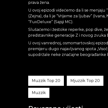
prava žena.
U ovoj epizodi videćemo da li se menjaju “D
(Zejna), da li je “Vrijeme za ljubav” (Ivana,
“FuxDeluxe” (Sajsji MC).
Slušaćemo i žestoke reperke, pop dive, ž
predstavnike generacije Z i novog zvuka 
U ovoj vanrednoj, osmomartovskoj epizodi,
premijeru dugo najavljvanog spota „Visoča
supodržale neke značajne beograđanke ko
Muzzik Top 20
Mjuzzik Top 20
Muzzik