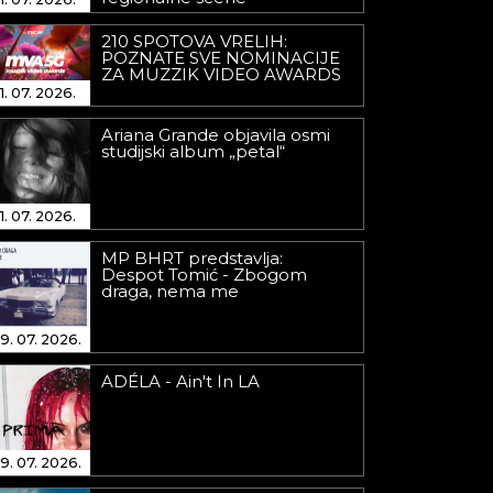
210 SPOTOVA VRELIH:
POZNATE SVE NOMINACIJE
ZA MUZZIK VIDEO AWARDS
1. 07. 2026.
Ariana Grande objavila osmi
studijski album „petal“
1. 07. 2026.
MP BHRT predstavlja:
Despot Tomić - Zbogom
draga, nema me
9. 07. 2026.
ADÉLA - Ain't In LA
9. 07. 2026.