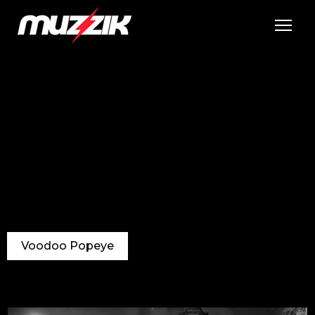
Tog
Voodoo Popeye