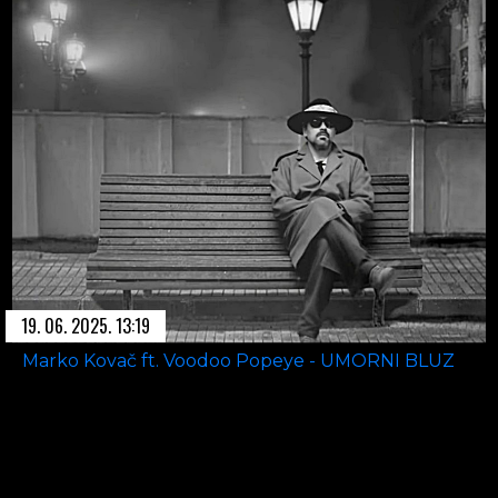
19. 06. 2025. 13:19
Marko Kovač ft. Voodoo Popeye - UMORNI BLUZ