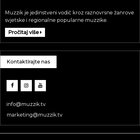
Muzzik je jedinstveni vodič kroz raznovrsne žanrove
svjetske i regionalne popularne muzzike.
Pročitaj više
Kontaktirajte nas
info@muzzik.tv
marketing@muzzik.tv