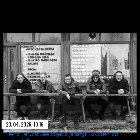
23. 04. 2026. 10:16
Bend Letu štuke objavio je singl “Stvoreni od