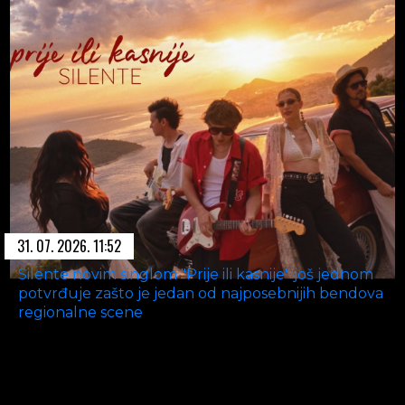
31. 07. 2026. 11:52
Silente novim singlom "Prije ili kasnije" još jednom
potvrđuje zašto je jedan od najposebnijih bendova
regionalne scene