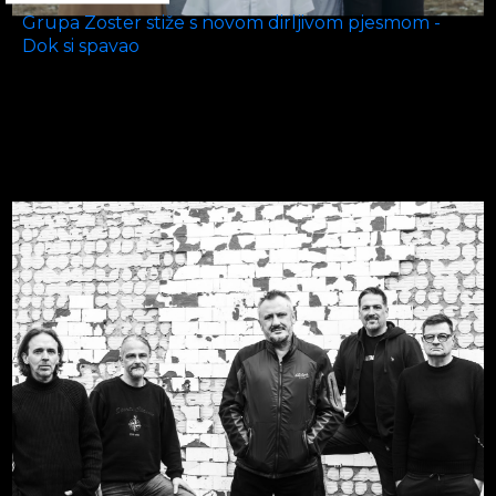
Grupa Zoster stiže s novom dirljivom pjesmom -
Dok si spavao