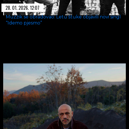
28. 01. 2026. 12:07
Muzzik se obradovao: Letu štuke objavili novi singl
“Idemo pjesmo”