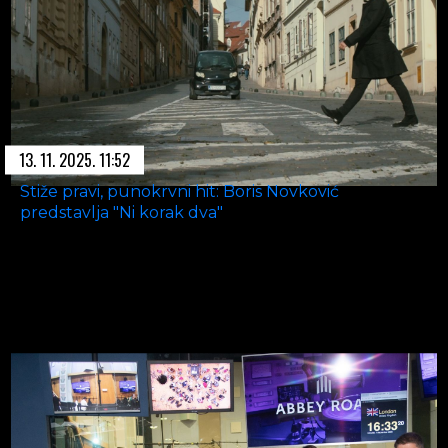
13. 11. 2025. 11:52
Stiže pravi, punokrvni hit: Boris Novković
predstavlja "Ni korak dva"