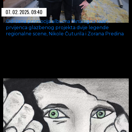
07. 02. 2025. 09:40
Održana promocija albuma "Analogna rasa",
prvijenca glazbenog projekta dvije legende
regionalne scene, Nikole Čuturila i Zorana Predina