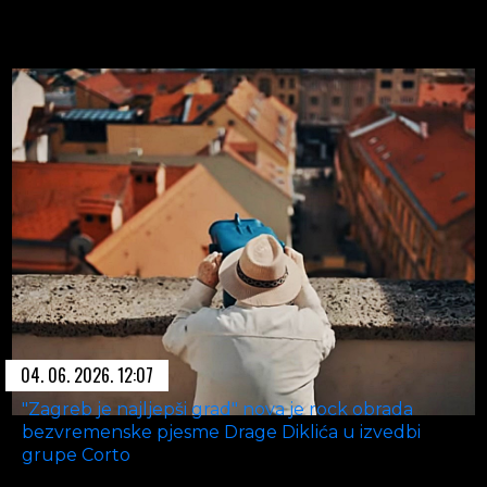
04. 06. 2026. 12:07
"Zagreb je najljepši grad" nova je rock obrada
bezvremenske pjesme Drage Diklića u izvedbi
grupe Corto