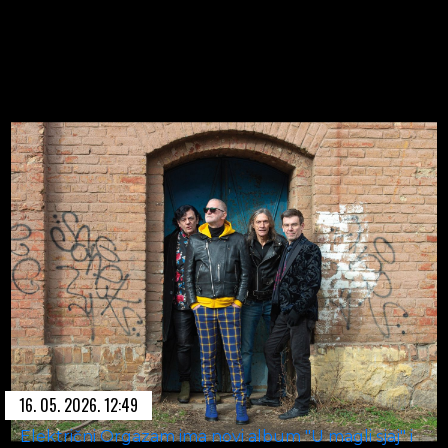
16. 05. 2026. 12:49
Električni Orgazam ima novi album "U magli sjaj" i