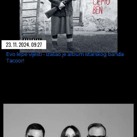
23. 11. 2024. 09:27
Evo lepe vijesti - izašao je album istarskog banda
Tacoor!