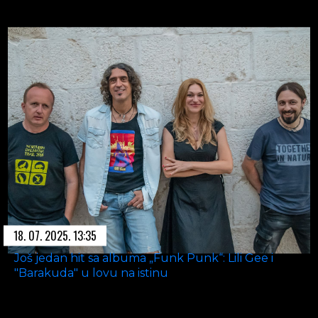
18. 07. 2025. 13:35
Još jedan hit sa albuma „Funk Punk“: Lili Gee i
"Barakuda" u lovu na istinu