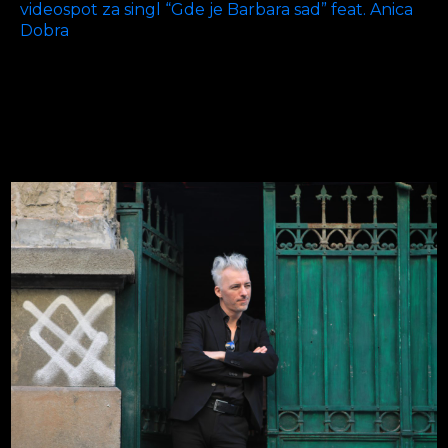
videospot za singl “Gde je Barbara sad” feat. Anica
Dobra