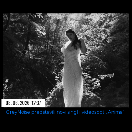
08. 06. 2026. 12:37
GreyNoise predstavili novi singl i videospot „Anima“