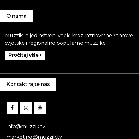
O nama
Muzzik je jedinstveni vodič kroz raznovrsne žanrove
svjetske i regionalne popularne muzzike.
Pročitaj više
Kontaktirajte nas
info@muzzik.tv
marketing@muzzik.tv