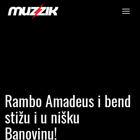
Tog
Rambo Amadeus i bend
stižu i u nišku
Banovinu!