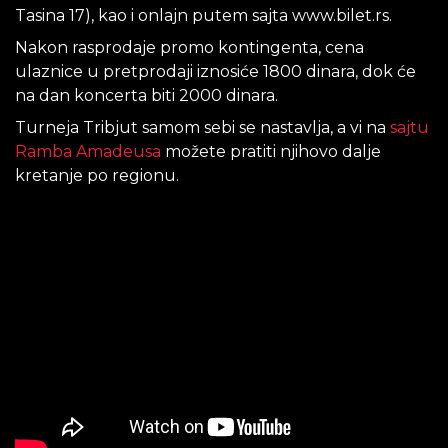
Tasina 17), kao i onlajn putem sajta www.bilet.rs.
Nakon rasprodaje promo kontingenta, cena
ulaznice u pretprodaji iznosiće 1800 dinara, dok će
na dan koncerta biti 2000 dinara.
Turneja Tribjut samom sebi se nastavlja, a vi na
sajtu
Ramba Amadeusa
možete pratiti njihovo dalje
kretanje po regionu.