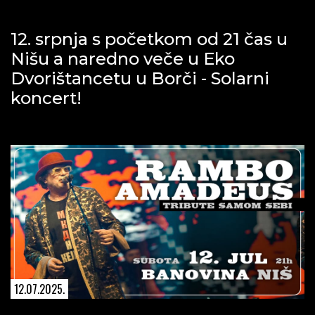
12. srpnja s početkom od 21 čas u
Nišu a naredno veče u Eko
Dvorištancetu u Borči - Solarni
koncert!
12.07.2025.