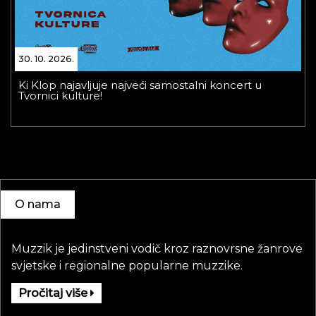
30. 10. 2026.
Ki Klop najavljuje najveći samostalni koncert u
Tvornici kulture!
O nama
Muzzik je jedinstveni vodič kroz raznovrsne žanrove
svjetske i regionalne popularne muzzike.
Pročitaj više