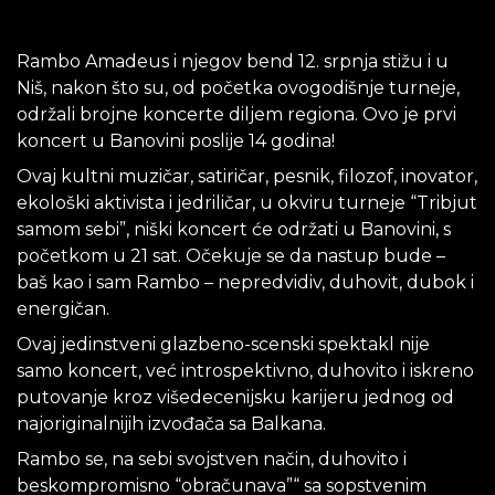
Rambo Amadeus i njegov bend 12. srpnja stižu i u
Niš, nakon što su, od početka ovogodišnje turneje,
održali brojne koncerte diljem regiona. Ovo je prvi
koncert u Banovini poslije 14 godina!
Ovaj kultni muzičar, satiričar, pesnik, filozof, inovator,
ekološki aktivista i jedriličar, u okviru turneje “Tribjut
samom sebi”, niški koncert će održati u Banovini, s
početkom u 21 sat. Očekuje se da nastup bude –
baš kao i sam Rambo – nepredvidiv, duhovit, dubok i
energičan.
Ovaj jedinstveni glazbeno-scenski spektakl nije
samo koncert, već introspektivno, duhovito i iskreno
putovanje kroz višedecenijsku karijeru jednog od
najoriginalnijih izvođača sa Balkana.
Rambo se, na sebi svojstven način, duhovito i
beskompromisno “obračunava”“ sa sopstvenim