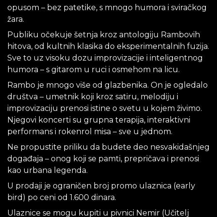
opusom – bez patetike, s mnogo humora i sviračkog
žara.
Publiku očekuje šetnja kroz antologiju Rambovih
hitova, od kultnih klasika do eksperimentalnih fuzija.
Sve to uz visoku dozu improvizacije i inteligentnog
humora – s gitarom u ruci i osmehom na licu.
Rambo je mnogo više od glazbenika. On je ogledalo
društva – umetnik koji kroz satiru, melodiju i
improvizaciju prenosi istine o svetu u kojem živimo.
Njegovi koncerti su grupna terapija, interaktivni
performans i rokenrol misa – sve u jednom.
Ne propustite priliku da budete deo nesvakidašnjeg
događaja – onog koji se pamti, prepričava i prenosi
kao urbana legenda.
U prodaji je ograničen broj promo ulaznica (early
bird) po ceni od 1.600 dinara.
Ulaznice se mogu kupiti u pivnici Nemir (Učitelj