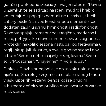
garažni punk bend izbacio je hvaljeni album "Ravno
u Zamku" te se zadržao na sceni, mudro i hrabro
koketirajući s pop glazbom, ali ne u smislu jeftinih
catchy poskočica, već koristeći pop elemente kao
dodatan začin u svrhu himničnosti i radiofoničnosti.
Rezerve spajaju romantično i tragično, moderno i
retro, pettyjevske rifove i ramonesovsku zaigranost.
Proteklih nekoliko sezona nastupali po festivalima u
regiji i skupljali iskustvo, a ove je godine stigao i novi
album "Sedmo nebo" najavljen singlovima "Sve u
sol", "Podstanar", "Chayenne" i "Tvoja ljubav".
Dinko iz Glazba.hr najbolje je opisao aktualni album
riječima; ''Sazrelo je vrijeme za naplatu silnog truda
vraški upornih Rezervi, benda koji se drugim
albumom definitivno približio prvoj postavi hrvatske
rock scene.''