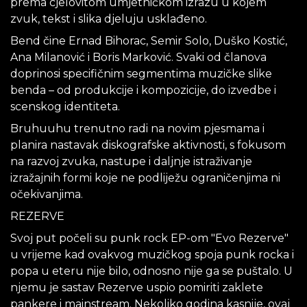
prema cjelovitom umjetničkom izrazu u kojem
zvuk, tekst i slika djeluju usklađeno.
Bend čine Ernad Bihorac, Semir Solo, Duško Kostić,
Ana Milanović i Boris Marković. Svaki od članova
doprinosi specifičnim segmentima muzičke slike
benda – od produkcije i kompozicije, do izvedbe i
scenskog identiteta.
Bruhuuhu trenutno radi na novim pjesmama i
planira nastavak diskografske aktivnosti, s fokusom
na razvoj zvuka, nastupe i daljnje istraživanje
izražajnih formi koje ne podliježu ograničenjima ni
očekivanjima.
REZERVE
Svoj put počeli su punk rock EP-om "Evo Rezerve"
u vrijeme kad ovakvog muzičkog spoja punk rocka i
popa u eteru nije bilo, odnosno nije ga se puštalo. U
njemu je sastav Rezerve uspio pomiriti zaklete
pankere i mainstream. Nekoliko godina kasnije, ovaj