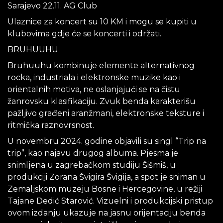
Sarajevo 22.11. AG Club
Ulaznice za koncert su 10 KM i mogu se kupiti u
klubovima gdje će se koncerti i održati.
BRUHUUHU
Bruhuuhu kombinuje elemente alternativnog
rocka, industriala i elektronske muzike kao i
orientalnih motiva, ne oslanjajući se na čistu
žanrovsku klasifikaciju. Zvuk benda karakterišu
pažljivo građeni aranžmani, elektronske teksture i
ritmička raznovrsnost.
U novembru 2024. godine objavili su singl “Trip na
trip”, kao najavu drugog albuma. Pjesma je
snimljena u zagrebačkom studiju Šišmiš, u
produkciji Zorana Švigira Švigija, a spot je sniman u
Zemaljskom muzeju Bosne i Hercegovine, u režiji
Tajane Dedić Starović. Vizuelni i produkcijski pristup
ovom izdanju ukazuje na jasnu orijentaciju benda