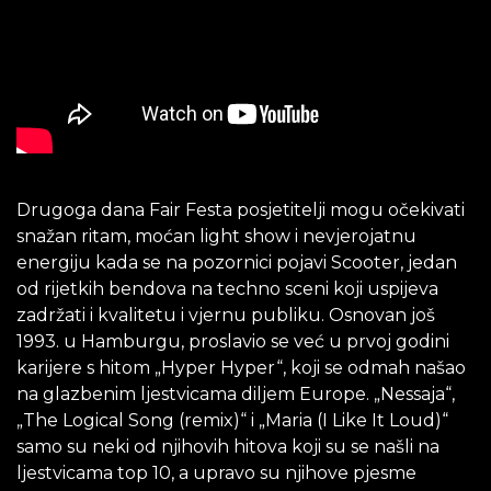
Drugoga dana Fair Festa posjetitelji mogu očekivati
snažan ritam, moćan light show i nevjerojatnu
energiju kada se na pozornici pojavi Scooter, jedan
od rijetkih bendova na techno sceni koji uspijeva
zadržati i kvalitetu i vjernu publiku. Osnovan još
1993. u Hamburgu, proslavio se već u prvoj godini
karijere s hitom „Hyper Hyper“, koji se odmah našao
na glazbenim ljestvicama diljem Europe. „Nessaja“,
„The Logical Song (remix)“ i „Maria (I Like It Loud)“
samo su neki od njihovih hitova koji su se našli na
ljestvicama top 10, a upravo su njihove pjesme