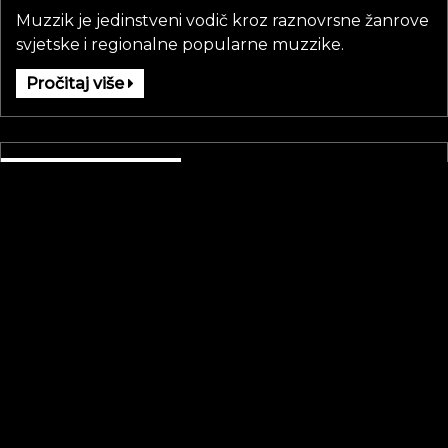
Muzzik je jedinstveni vodič kroz raznovrsne žanrove
svjetske i regionalne popularne muzzike.
Pročitaj više
Kontaktirajte nas
info@muzzik.tv
marketing@muzzik.tv
Copyright
muzziktv
© 2025. All rights reserved.