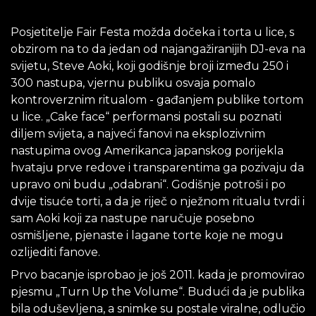
Posjetitelje Fair Festa možda dočeka i torta u lice, s
obzirom na to da jedan od najangažiranijih DJ-eva na
svijetu, Steve Aoki, koji godišnje broji između 250 i
300 nastupa, vjernu publiku osvaja pomalo
kontroverznim ritualom - gađanjem publike tortom
u lice. „Cake face“ performansi postali su poznati
diljem svijeta, a najveći fanovi na eksplozivnim
nastupima ovog Amerikanca japanskog porijekla
hvataju prve redove i transparentima ga pozivaju da
upravo oni budu „odabrani“. Godišnje potroši i po
dvije tisuće torti, a da je riječ o nježnom ritualu tvrdi i
sam Aoki koji za nastupe naručuje posebno
osmišljene, pjenaste i lagane torte koje ne mogu
ozlijediti fanove.
Prvo bacanje isprobao je još 2011. kada je promovirao
pjesmu „Turn Up the Volume“. Budući da je publika
bila oduševljena, a snimke su postale viralne, odlučio