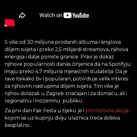
S više od 30 milijuna prodanih albuma i singlova
diljem svijeta i preko 2,5 milijardi streamova, njihova
energija i dalje pomiče granice. Pravi je dokaz
njihove popularnosti danas činjenica da na Spotifyju
imaju preko 4,7 milijuna mjesečnih slušatelja. Da je
rave itekako živ i popularan, potvrđuje velik interes
za njihovim nastupima diljem svijeta. Tim više je
njihov dolazak u Zagreb značajan i za domaću, ali i
regionalnu i inozemnu publiku.
Za prvi dan Fair Festa u tijeku je i
promotivna akcija
kojom se uz kupnju dviju ulaznica treća dobiva
besplatno.