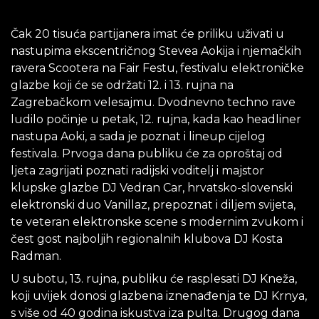
Čak 20 tisuća partijanera imat će priliku uživati u
nastupima ekscentričnog Stevea Aokija i njemačkih
ravera Scootera na Fair Festu, festivalu elektroničke
glazbe koji će se održati 12. i 13. rujna na
Zagrebačkom velesajmu. Dvodnevno techno rave
ludilo počinje u petak, 12. rujna, kada kao headliner
nastupa Aoki, a sada je poznat i lineup cijelog
festivala. Prvoga dana publiku će za oproštaj od
ljeta zagrijati poznati radijski voditelj i majstor
klupske glazbe DJ Vedran Car, hrvatsko-slovenski
elektronski duo Vanillaz, prepoznat i diljem svijeta,
te veteran elektronske scene s modernim zvukom i
čest gost najboljih regionalnih klubova DJ Kosta
Radman.
U subotu, 13. rujna, publiku će rasplesati DJ Kneža,
koji uvijek donosi glazbena iznenađenja te DJ Krnya,
s više od 40 godina iskustva iza pulta. Drugog dana